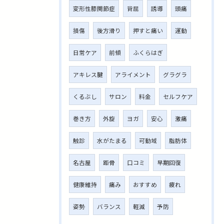
変形性膝関節症
背屈
誘導
頭痛
損傷
後方滑り
押すと痛い
運動
日常ケア
前傾
ふくらはぎ
アキレス腱
アライメント
グラグラ
くるぶし
サロン
料金
セルフケア
巻き方
外旋
ヨガ
安心
激痛
触診
水がたまる
可動域
脂肪体
名古屋
距骨
口コミ
早期回復
健康維持
痛み
おすすめ
疲れ
姿勢
バランス
軽減
予防