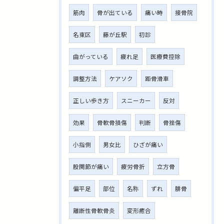
筋肉
骨が出ている
痛い時
接骨院
名東区
藤が丘駅
初診
曲がっている
疲れ足
医療費控除
調整方法
ケアソク
距骨滑車
正しい歩き方
スニーカー
反対
効果
骨軟骨損傷
判断
骨挫傷
小指側
男女比
ひざが痛い
股関節が痛い
疲労骨折
立方骨
偏平足
部位
名称
ずれ
腓骨
離断性骨軟骨炎
変形癒合