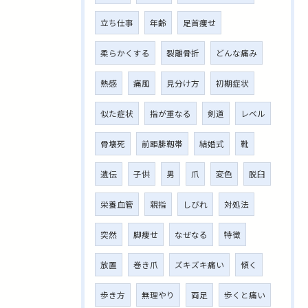
立ち仕事
年齢
足首痩せ
柔らかくする
裂離骨折
どんな痛み
熱感
痛風
見分け方
初期症状
似た症状
指が重なる
剣道
レベル
骨壊死
前距腓靱帯
結婚式
靴
遺伝
子供
男
爪
変色
脱臼
栄養血管
親指
しびれ
対処法
突然
脚痩せ
なぜなる
特徴
放置
巻き爪
ズキズキ痛い
傾く
歩き方
無理やり
両足
歩くと痛い