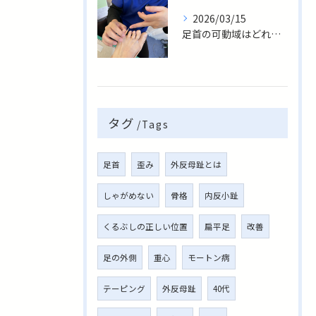
2026/03/15
足首の可動域はどれくらい？ 【距骨の柔軟性チェック】
タグ
Tags
足首
歪み
外反母趾とは
しゃがめない
骨格
内反小趾
くるぶしの正しい位置
扁平足
改善
足の外側
重心
モートン病
テーピング
外反母趾
40代