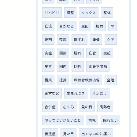
リハビリ
調整
ソックス
整体
血流
音がなる
原因
脛骨
の
役割
頚部
靴ずれ
踵骨
ケア
炎症
関節
腫れ
血管
突起
戻す
回内
回外
距骨下関節
構成
捻挫
距骨骨軟骨損傷
全治
後方突起
生まれつき
片足だけ
合併症
むくみ
魚の目
高齢者
やってはいけないこと
前兆
眠れない
後遺症
見た目
出てないのに痛い